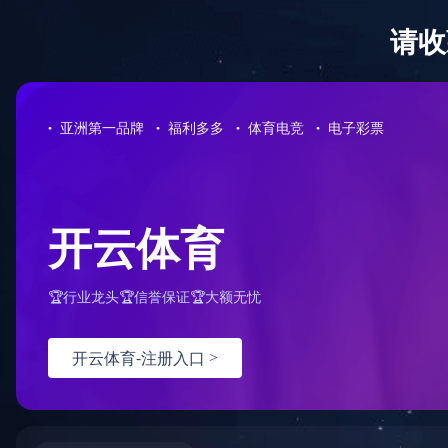
欢迎来到
开云网页版网站
！
网站首页
关于我们
产品中