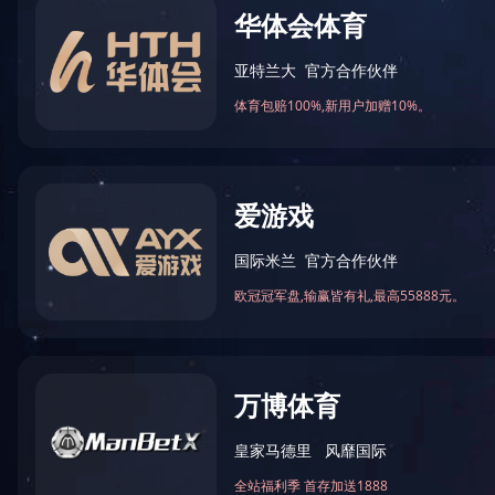
当前位置：
首页
>
技术文章
>
真空干燥箱箱体结构说明
真空干燥箱箱体结构说明
真空干燥箱外壳由钢板冲压折制、焊接成型，外壳表面采用高强
放有试品搁板，用来放置各种试验物品，工作室外壁的四周装有
左侧或下部，电器箱的前面板上装有真空表、温控仪表及控制开
真空干燥箱箱体结构